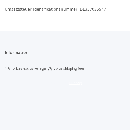
Umsatzsteuer-Identifikationsnummer: DE337035547
Information
* All prices exclusive legal
VAT
, plus
shipping fees
Powered by
JTL-Shop