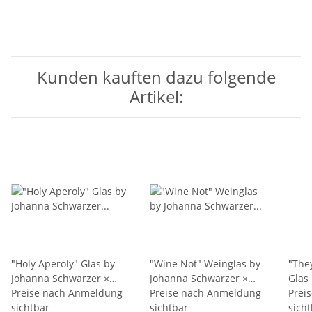
Kunden kauften dazu folgende
Artikel:
"Holy Aperoly" Glas by
"Wine Not" Weinglas by
"The
Johanna Schwarzer ×
Johanna Schwarzer ×
Glas
selekkt
Preise nach Anmeldung
selekkt
Preise nach Anmeldung
Schw
Prei
sichtbar
sichtbar
sich