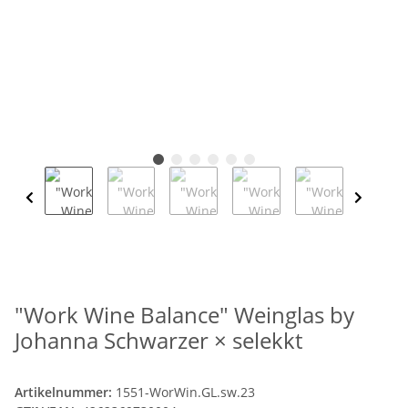
"Work Wine Balance" Weinglas by
Johanna Schwarzer × selekkt
Artikelnummer:
1551-WorWin.GL.sw.23